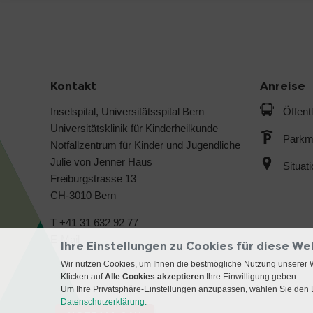
Kontakt
Anreise
Inselspital, Universitätsspital Bern
Öffent
Universitätsklinik für Kinderheilkunde
Parkmö
Notfallzentrum für Kinder und Jugendliche
Julie von Jenner Haus
Situat
Freiburgstrasse 13
CH-3010 Bern
T +41 31 632 92 77
E-Mail
Ihre Einstellungen zu Cookies für diese We
Wir nutzen Cookies, um Ihnen die bestmögliche Nutzung unserer 
Klicken auf
Alle Cookies akzeptieren
Ihre Einwilligung geben.
Um Ihre Privatsphäre-Einstellungen anzupassen, wählen Sie den B
Datenschutzerklärung.