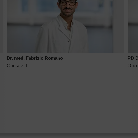
Dr. med. Fabrizio Romano
PD D
Oberarzt I
Oberä