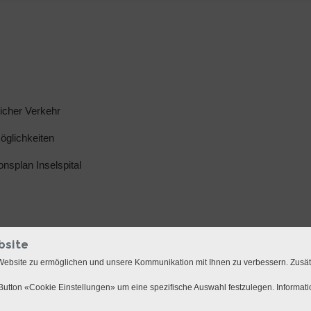
licher Verkehr
glichkeiten
ionsplan Inselspital
bsite
Website zu ermöglichen und unsere Kommunikation mit Ihnen zu verbessern. Zusä
utton «Cookie Einstellungen» um eine spezifische Auswahl festzulegen. Informat