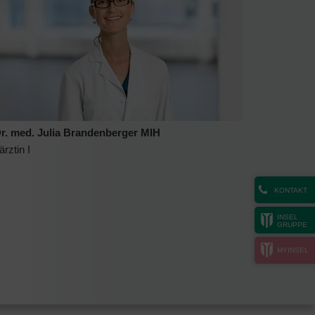
r. med. Julia Brandenberger MIH
rztin I
KONTAKT
INSEL
GRUPPE
MYINSEL