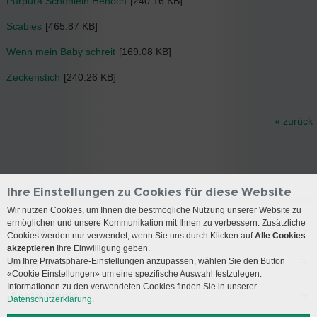
Purpura Schönlein Henoch
[240.16 KB]
Scabies
[465.87 KB]
Wenn mein Baby schreit
[169.08 KB]
Zeckenstich
[240.26 KB]
« zurück
Ihre Einstellungen zu Cookies für diese Website
Wir nutzen Cookies, um Ihnen die bestmögliche Nutzung unserer Website zu
ermöglichen und unsere Kommunikation mit Ihnen zu verbessern. Zusätzliche
Kontakt
Cookies werden nur verwendet, wenn Sie uns durch Klicken auf
Alle Cookies
akzeptieren
Ihre Einwilligung geben.
Um Ihre Privatsphäre-Einstellungen anzupassen, wählen Sie den Button
Anreise
«Cookie Einstellungen» um eine spezifische Auswahl festzulegen.
Informationen zu den verwendeten Cookies finden Sie in unserer
Social Media
Datenschutzerklärung.