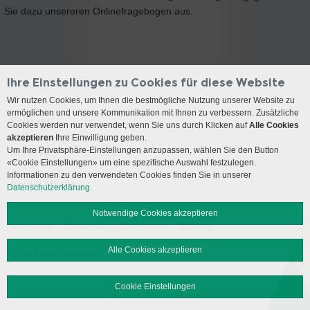
Sie dazu unsereren Onlinefragebogen aus.
Ihre Einstellungen zu Cookies für diese Website
Wir nutzen Cookies, um Ihnen die bestmögliche Nutzung unserer Website zu
ermöglichen und unsere Kommunikation mit Ihnen zu verbessern. Zusätzliche
Kontakt
Cookies werden nur verwendet, wenn Sie uns durch Klicken auf
Alle Cookies
akzeptieren
Ihre Einwilligung geben.
Um Ihre Privatsphäre-Einstellungen anzupassen, wählen Sie den Button
Anreise
«Cookie Einstellungen» um eine spezifische Auswahl festzulegen.
Informationen zu den verwendeten Cookies finden Sie in unserer
Social Media
Datenschutzerklärung.
Notwendige Cookies akzeptieren
Impressum
Disclaimer
Datenschutz
Sitemap
Alle Cookies akzeptieren
© 2026 Insel Gruppe AG
Cookie Einstellungen