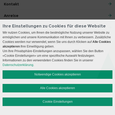
Kontakt
Anreise
Ihre Einstellungen zu Cookies für diese Website
Social Media
Wir nutzen Cookies, um Ihnen die bestmögliche Nutzung unserer Website zu
ermöglichen und unsere Kommunikation mit Ihnen zu verbessern. Zusätzliche
Cookies werden nur verwendet, wenn Sie uns durch Klicken auf
Alle Cookies
Impressum
Disclaimer
Datenschutz
Sitemap
akzeptieren
Ihre Einwilligung geben.
Um Ihre Privatsphäre-Einstellungen anzupassen, wählen Sie den Button
© 2026 Insel Gruppe AG
«Cookie Einstellungen» um eine spezifische Auswahl festzulegen.
Informationen zu den verwendeten Cookies finden Sie in unserer
Datenschutzerklärung.
Notwendige Cookies akzeptieren
Alle Cookies akzeptieren
Cookie Einstellungen