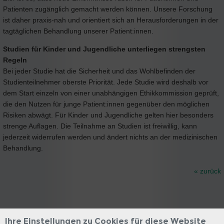
Patienten zugänglich gemacht werden können. Unsere Forschung
ist daher praxis-nah und orientiert sich an Herausforderungen in der
tagtäglichen Behandlung unserer Patient:innen.
Studien für Kinder und Jugendliche unterliegen strengsten
Regeln
Bei jeder Studie hat die Sicherheit und das Wohlbefinden der
Studienteilnehmer oberste Priorität. Jede Studie wird deshalb vor
dem Start einzeln von einer unabhängigen Ethikkommission geprüft,
die den Nutzen für junge Patient:innen gegenüber den möglichen
Risiken abwägt. Für Kinder und Jugendliche gelten hier besonders
strenge Auflagen. Die Teilnahme an Studien ist freiwillig, kann
jederzeit widerrufen werden und ändert nichts an der medizinischen
Behandlung.
« zurück
Ihre Einstellungen zu Cookies für diese Website