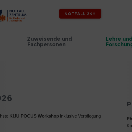
NOTFALL 24H
Zuweisende und
Lehre un
Fachpersonen
Forschun
026
P
chste
KIJU POCUS Workshop
inklusive Verpflegung
Ph
Ku