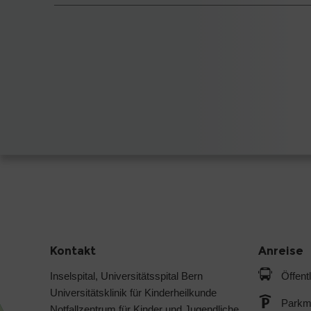
Kontakt
Anreise
Inselspital, Universitätsspital Bern
Öffent
Universitätsklinik für Kinderheilkunde
Parkmö
Notfallzentrum für Kinder und Jugendliche