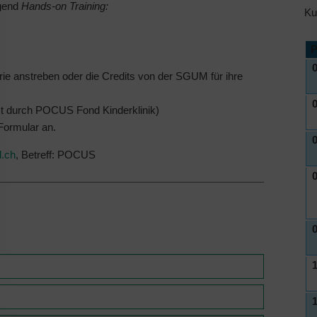
egend
Hands-on Training:
Ku
P
0
e anstreben oder die Credits von der SGUM für ihre
0
zt durch POCUS Fond Kinderklinik)
Formular an.
0
l.ch
, Betreff: POCUS
0
0
1
1