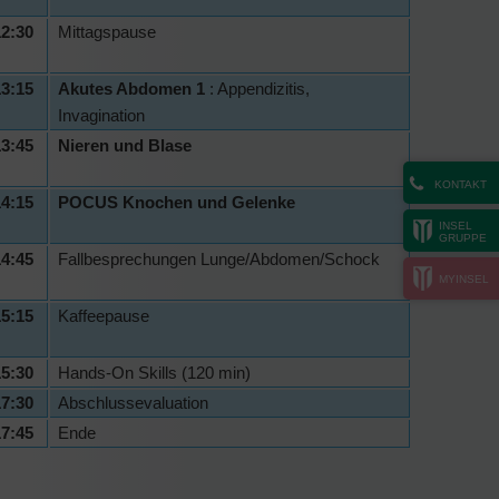
2:30
Mittagspause
3:15
Akutes Abdomen 1
: Appendizitis,
Invagination
3:45
Nieren und Blase
KONTAKT
4:15
POCUS Knochen und Gelenke
INSEL
GRUPPE
4:45
Fallbesprechungen Lunge/Abdomen/Schock
MYINSEL
5:15
Kaffeepause
15:30
Hands-On Skills (120 min)
17:30
Abschlussevaluation
7:45
Ende