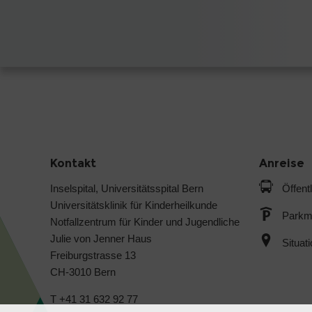
Kontakt
Anreise
Inselspital, Universitätsspital Bern
Öffent
Universitätsklinik für Kinderheilkunde
Parkmö
Notfallzentrum für Kinder und Jugendliche
Julie von Jenner Haus
Situat
Freiburgstrasse 13
CH-3010 Bern
T +41 31 632 92 77